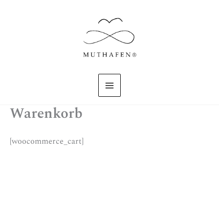
Zum
Inhalt
springen
Warenkorb
[woocommerce_cart]