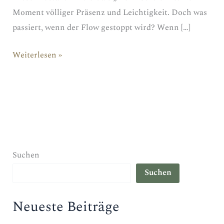
Moment völliger Präsenz und Leichtigkeit. Doch was
passiert, wenn der Flow gestoppt wird? Wenn […]
Wahrhafter
Weiterlesen »
Flow
–
Krisen
und
Trennung
überwinden
Suchen
und
Suchen
zurück
in
Neueste Beiträge
den
Fluss